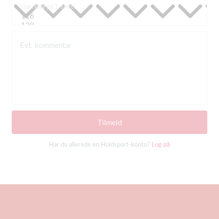
Størrelse på T-shirt
Evt. kommentar
Tilmeld
Har du allerede en Holdsport-konto?
Log på