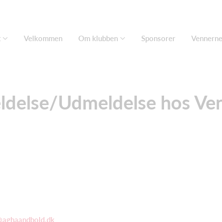
t
Velkommen
Om klubben
Sponsorer
Vennern
ldelse/Udmeldelse hos Ve
@aghaandbold.dk