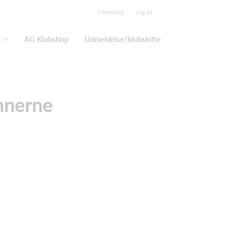
Tilmelding
Log på
e
AG Klubshop
Udmeldelse/klubskifte
nnerne