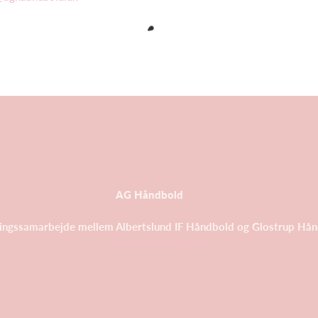
AG Håndbold
ingssamarbejde mellem Albertslund IF Håndbold og Glostrup Hå
info@aghaandbold.dk